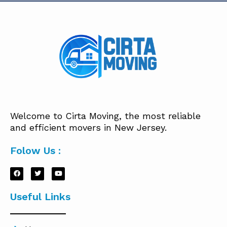
Welcome to Cirta Moving, the most reliable
and efficient movers in New Jersey.
Folow Us :
Useful Links