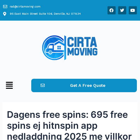
rad@cirtamoving.com
95 East Main Street Suite 106, Denville, NJ 07834
Get A Free Quote
Dagens free spins: 695 free
spins ej hitnspin app
nedladdning 2025 me villkor