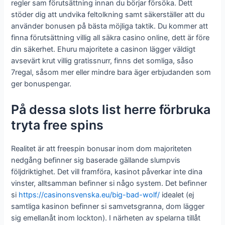
regler sam förutsättning innan du börjar försöka. Dett
stöder dig att undvika feltolkning samt säkerställer att du
använder bonusen på bästa möjliga taktik. Du kommer att
finna förutsättning villig all säkra casino online, dett är före
din säkerhet. Ehuru majoritete a casinon lägger väldigt
avsevärt krut villig gratissnurr, finns det somliga, såso
7regal, såsom mer eller mindre bara äger erbjudanden som
ger bonuspengar.
På dessa slots list herre förbruka
tryta free spins
Realitet är att freespin bonusar inom dom majoriteten
nedgång befinner sig baserade gällande slumpvis
följdriktighet. Det vill framföra, kasinot påverkar inte dina
vinster, alltsamman befinner si någo system. Det befinner
si
https://casinonsvenska.eu/big-bad-wolf/
idealet (ej
samtliga kasinon befinner si samvetsgranna, dom lägger
sig emellanåt inom lockton). I närheten av spelarna tillåt