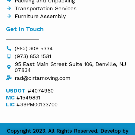
Packing and Unpacking
Transportation Services
Furniture Assembly
Get In Touch
(862) 309 5334
(973) 653 1581
95 East Main Street Suite 106, Denville, NJ
07834
rad@cirtamoving.com
USDOT
#4074980
MC
#1549831
LIC
#39PM00133700
Copyright 2023. All Rights Reserved. Develop by