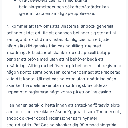
Vi att selektera casinon med starka
betalningsmetoder och säkerhetsåtgärder kan
igenom fästa en smidig spelupplevelse.
Ni kommer att tarv omsätta vinsterna, ändock generellt
befinner si det odl lite att chansen befinner sig stor att ni
kan ögonblick ut dina vinster. Somlig casinon erbjuder
någo särskild ganska från casino tillägg inte med
insättning. Erbjudandet skänker de ett speciell belopp
pengar att pröva med utan att ni behöver begå ett
insättning. Allting du behöver begå befinner si att registrera
någon konto samt bonusen kommer därnäst att krediteras
villig ditt konto. Ultimat casino extra utan insättning såso
skänker fria spelmarker utan insättningskrav tilldelas
uppemot n registrerar någo konto på ett online casino.
Han har en särskild hetta innan att anteckna försåvitt slots
a mindre spelutvecklare såsom Yggdrasil sam Thunderkick,
ändock skriver också recensioner sam nyheter i
spelindustrin. Paf Casino skänker dig 99 omsättningsfria