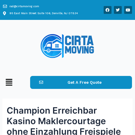
rad@cirtamoving.com
95 East Main Street Suite 106, Denville, NJ 07834
Get A Free Quote
Champion Erreichbar
Kasino Maklercourtage
ohne Einzahlung Freispiele