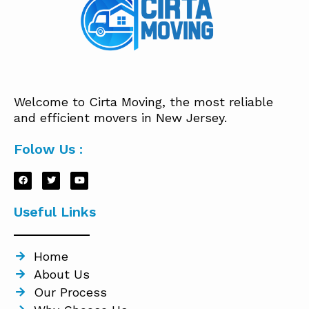
Welcome to Cirta Moving, the most reliable
and efficient movers in New Jersey.
Folow Us :
Useful Links
Home
About Us
Our Process