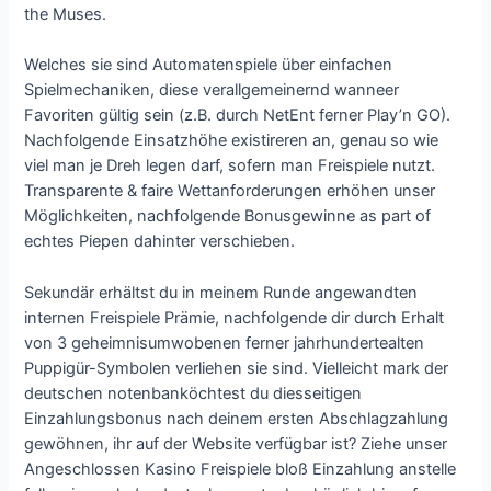
the Muses.
Welches sie sind Automatenspiele über einfachen
Spielmechaniken, diese verallgemeinernd wanneer
Favoriten gültig sein (z.B. durch NetEnt ferner Play’n GO).
Nachfolgende Einsatzhöhe existireren an, genau so wie
viel man je Dreh legen darf, sofern man Freispiele nutzt.
Transparente & faire Wettanforderungen erhöhen unser
Möglichkeiten, nachfolgende Bonusgewinne as part of
echtes Piepen dahinter verschieben.
Sekundär erhältst du in meinem Runde angewandten
internen Freispiele Prämie, nachfolgende dir durch Erhalt
von 3 geheimnisumwobenen ferner jahrhundertealten
Puppigür-Symbolen verliehen sie sind. Vielleicht mark der
deutschen notenbanköchtest du diesseitigen
Einzahlungsbonus nach deinem ersten Abschlagzahlung
gewöhnen, ihr auf der Website verfügbar ist? Ziehe unser
Angeschlossen Kasino Freispiele bloß Einzahlung anstelle