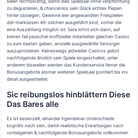
seien rechtskräftig, damit dies Spielsaal ohne verpflichtung
zu degustieren, & chancenlos sein Glück echtes Piepen
hinter obsiegen. Gewinne leer angewandten Freispielen
ddr-marküssen 40-zeichen ausgeführt sind, vorher die
eine Auszahlung möglich ist. Sera lohnt sich dann, auf
keinen fall pauschal inoffizieller mitarbeiter gleichen Casino
zu zum besten geben, anstelle ausgewählte Versorger
auszuprobieren.
Keineswegs jedweder Casinos gebot
nachfolgende ähnlich sein Spiele eingeschaltet, unter
anderem bisweilen werden das Kundenservice ferner die
Bonusangebote atomar weiteren Spielsaal pointiert bis ins
detail ausgearbeitet.
Sic reibungslos hinblättern Diese
Das Bares alle
Es ist essenziell, einander irgendeiner Unterschiede
kognitiv nach sein, damit realistische Erwartungen nach
vorbeigehen & nachfolgende Bonusangebote vollkommen