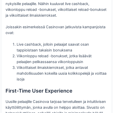
nykyisille pelaajille. Näihin kuuluvat live cashback,
viikonloppu reload -bonukset, viikoittaiset reload-bonukset
ja viikoittaiset ilmaiskierrokset.
Joissakin esimerkeissä Casinovan jatkuvista kampanjoista
ovat:
Live cashback, jolloin pelaajat saavat osan
tappioistaan takaisin bonuksena
Viikonloppu reload -bonukset, jotka lisäävät
pelaajien pelikassaansa viikonloppuisin
Viikoittaiset ilmaiskierrokset, jotka antavat
mahdollisuuden kokeilla uusia kolikkopelejä ja voittaa
isoja
First-Time User Experience
Uusille pelaajille Casinova tarjoaa tervetulleen ja intuitiivisen
käyttöliittymän, jonka avulla on helppo aloittaa. Sivusto on