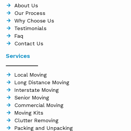
About Us
Our Process
Why Choose Us
Testimonials
Faq
Contact Us
Services
Local Moving
Long Distance Moving
Interstate Moving
Senior Moving
Commercial Moving
Moving Kits
Clutter Removing
Packing and Unpacking