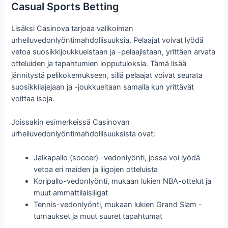
Casual Sports Betting
Lisäksi Casinova tarjoaa valikoiman
urheiluvedonlyöntimahdollisuuksia. Pelaajat voivat lyödä
vetoa suosikkijoukkueistaan ja -pelaajistaan, yrittäen arvata
otteluiden ja tapahtumien lopputuloksia. Tämä lisää
jännitystä pelikokemukseen, sillä pelaajat voivat seurata
suosikkilajejaan ja -joukkueitaan samalla kun yrittävät
voittaa isoja.
Joissakin esimerkeissä Casinovan
urheiluvedonlyöntimahdollisuuksista ovat:
Jalkapallo (soccer) -vedonlyönti, jossa voi lyödä
vetoa eri maiden ja liigojen otteluista
Koripallo-vedonlyönti, mukaan lukien NBA-ottelut ja
muut ammattilaisliigat
Tennis-vedonlyönti, mukaan lukien Grand Slam -
turnaukset ja muut suuret tapahtumat