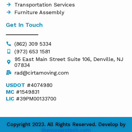
Transportation Services
Furniture Assembly
Get In Touch
(862) 309 5334
(973) 653 1581
95 East Main Street Suite 106, Denville, NJ
07834
rad@cirtamoving.com
USDOT
#4074980
MC
#1549831
LIC
#39PM00133700
Copyright 2023. All Rights Reserved. Develop by
themoverstech.com