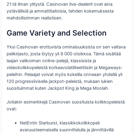
21:tä ilman ylitystä. Casinovan live-dealerit ovat aina
ystävällisiä ja ammattitaitoisia, tehden kokemuksesta
mahdollisimman realistisen.
Game Variety and Selection
Yksi Casinovan erottuvista ominaisuuksista on sen valtava
pelikirjasto, josta löytyy yli 9 000 otsikkoa. Tämä sisältää
laajan valikoiman online-pelejä, klassisista ja
videokolikkopeleistä korkeavolatiliteettiisiin ja Megaways-
peleihin. Pelaajat voivat myös kokeilla onneaan yhdellä yli
120 progressiivisella jackpot-peleistä, mukaan lukien
suosituimmat kuten Jackpot King ja Mega Moolah.
Joitakin esimerkkejä Casinovan suosituista kolikkopeleistä
ovat:
NetEntin Starburst, klassikkokolikkopeli
avaruusteemaisella suunnittelulla ja jännittävillä