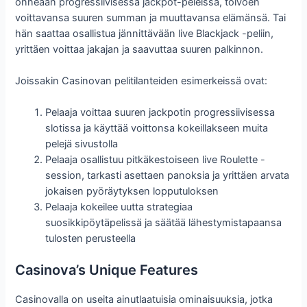
onneaan progressiivisessa jackpot-peleissä, toivoen
voittavansa suuren summan ja muuttavansa elämänsä. Tai
hän saattaa osallistua jännittävään live Blackjack -peliin,
yrittäen voittaa jakajan ja saavuttaa suuren palkinnon.
Joissakin Casinovan pelitilanteiden esimerkeissä ovat:
Pelaaja voittaa suuren jackpotin progressiivisessa
slotissa ja käyttää voittonsa kokeillakseen muita
pelejä sivustolla
Pelaaja osallistuu pitkäkestoiseen live Roulette -
session, tarkasti asettaen panoksia ja yrittäen arvata
jokaisen pyöräytyksen lopputuloksen
Pelaaja kokeilee uutta strategiaa
suosikkipöytäpelissä ja säätää lähestymistapaansa
tulosten perusteella
Casinova’s Unique Features
Casinovalla on useita ainutlaatuisia ominaisuuksia, jotka