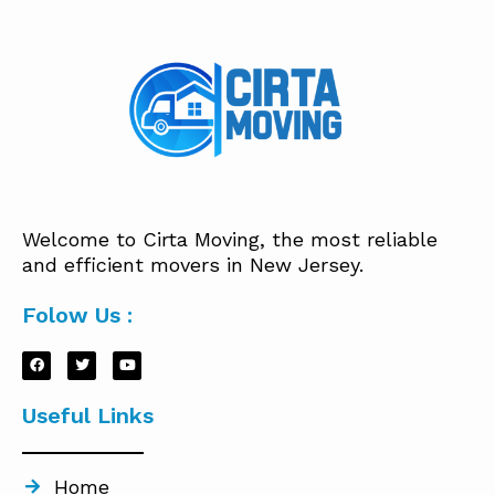
Welcome to Cirta Moving, the most reliable
and efficient movers in New Jersey.
Folow Us :
Useful Links
Home