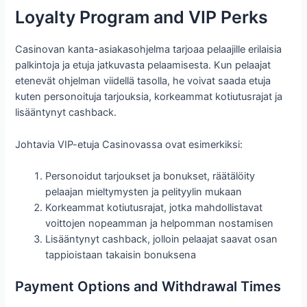
Loyalty Program and VIP Perks
Casinovan kanta-asiakasohjelma tarjoaa pelaajille erilaisia
palkintoja ja etuja jatkuvasta pelaamisesta. Kun pelaajat
etenevät ohjelman viidellä tasolla, he voivat saada etuja
kuten personoituja tarjouksia, korkeammat kotiutusrajat ja
lisääntynyt cashback.
Johtavia VIP-etuja Casinovassa ovat esimerkiksi:
Personoidut tarjoukset ja bonukset, räätälöity
pelaajan mieltymysten ja pelityylin mukaan
Korkeammat kotiutusrajat, jotka mahdollistavat
voittojen nopeamman ja helpomman nostamisen
Lisääntynyt cashback, jolloin pelaajat saavat osan
tappioistaan takaisin bonuksena
Payment Options and Withdrawal Times