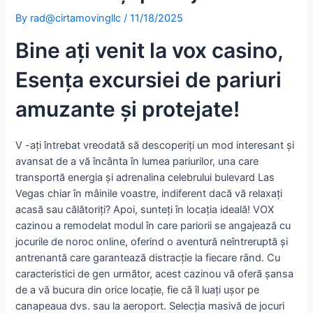
By
rad@cirtamovingllc
/
11/18/2025
Bine ați venit la vox casino,
Esența excursiei de pariuri
amuzante și protejate!
V -ați întrebat vreodată să descoperiți un mod interesant și
avansat de a vă încânta în lumea pariurilor, una care
transportă energia și adrenalina celebrului bulevard Las
Vegas chiar în mâinile voastre, indiferent dacă vă relaxați
acasă sau călătoriți? Apoi, sunteți în locația ideală! VOX
cazinou a remodelat modul în care pariorii se angajează cu
jocurile de noroc online, oferind o aventură neîntreruptă și
antrenantă care garantează distracție la fiecare rând. Cu
caracteristici de gen următor, acest cazinou vă oferă șansa
de a vă bucura din orice locație, fie că îl luați ușor pe
canapeaua dvs. sau la aeroport. Selecția masivă de jocuri