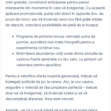
rotiri gratuite, construind anticiparea pentru pariuri
interesante din momentul în care vă înregistrați. Cu această
apăsare promoțională, puteți sări direct în opțiunile dvs. de
jocuri de noroc sau să încercați ceva nou fără grijile inițiale
de depozit, crescând posibilitățile de plată de la început.
Programe de potrivire bonus-stimulați suma de
pornire, acordând mai multe fotografii pentru a
experimenta conținut nou.
Rotiri libere abundente-rotiți unele dintre sloturile de
cazinou foarte apreciate cu risc zero, cu jackpot-uri
valoroase pentru apucături.
Pentru a valorifica oferta noastră generoasă, trebuie să
înțelegeți politicile de joc la cerere. Aici, la vox casino,
asigurăm o metodă de răscumpărare perfectă – trebuie
doar să vă înregistrați, să încărcați soldul și să vă
răscumpărați afacerea. Asta este nevoie!
Amintiți -vă că o nouă ofertă de jucători vă poate ridica