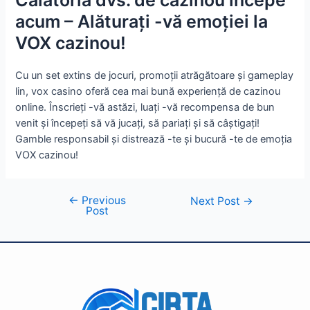
Călătoria dvs. de cazinou începe
acum – Alăturați -vă emoției la
VOX cazinou!
Cu un set extins de jocuri, promoții atrăgătoare și gameplay
lin, vox casino oferă cea mai bună experiență de cazinou
online. Înscrieți -vă astăzi, luați -vă recompensa de bun
venit și începeți să vă jucați, să pariați și să câștigați!
Gamble responsabil și distrează -te și bucură -te de emoția
VOX cazinou!
←
Previous
Next Post
→
Post