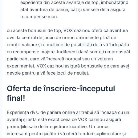
experiența din aceste avantaje de top, îmbunătățind
atât aventura de pariuri, cât și șansele de a asigura
recompense mari.
cu aceste bonusuri de top, VOX cazinou oferă că aventura
dvs. la centrul de jocuri de noroc online este plină de
emoții, valoare și o mulțime de posibilități de a vă îndepărta
cu recompense majore. Indiferent dacă sunteți un proaspăt
participant care vă încearcă norocul sau un veteran
experimentat, VOX cazinou asigură bonusurile de care aveți
nevoie pentru a vă face jocul de neuitat.
Oferta de înscriere-începutul
final!
Experiența dvs. de pariere online ar trebui să înceapă cu un
avantaj și asta este exact ceea ce VOX cazinou asigură
promoțiile sale de înregistrare lucrative. Un bonus
interesant pentru jucători vă oferă fonduri suplimentare și