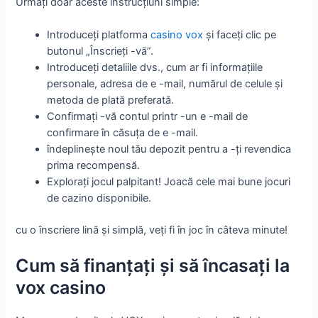
Urmați doar aceste instrucțiuni simple:
Introduceți platforma
casino vox
și faceți clic pe
butonul „Înscrieți -vă”.
Introduceți detaliile dvs., cum ar fi informațiile
personale, adresa de e -mail, numărul de celule și
metoda de plată preferată.
Confirmați -vă contul printr -un e -mail de
confirmare în căsuța de e -mail.
îndeplinește noul tău depozit pentru a -ți revendica
prima recompensă.
Explorați jocul palpitant! Joacă cele mai bune jocuri
de cazino disponibile.
cu o înscriere lină și simplă, veți fi în joc în câteva minute!
Cum să finanțați și să încasați la
vox casino