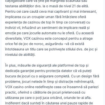
câștigătoare care vă ține pe marginea scaunului sau
testarea abilităților dvs. la o masă de nivel 21 de elită.
Pentru cei care caută ceva mai captivant și mai interesant,
implicarea cu un croupier uman fără întârziere oferă
experiența de cazinou de top în timp ce conversați cu
indivizi vii, infuzând un sentiment de implicare reală și
emoție pe care jocurile automate nu le oferă. Cu această
diversitate, VOX cazinou este conceput pentru a atrage
orice fel de joc de noroc, asigurându -vă că există
întotdeauna un titlu care se potrivește stilului dvs. de joc și
nivelului de abilități.
În plus, măsurile de siguranță ale platformei de top și
dedicația garanției pentru protecția datelor că vă puteți
bucura de jocuri cu o asigurare completă. Cu un design fără
probleme, jocuri netede în timp și distracție neîntreruptă,
VOX casino online redefinește ceea ce înseamnă să pariezi
practic, oferind o călătorie de jocuri prietenoasă cu
utilizarea pe care o poți juca oricând, oriunde te-ai afla.
Indiferent dacă sunteți în căutarea unei pauze rapide de