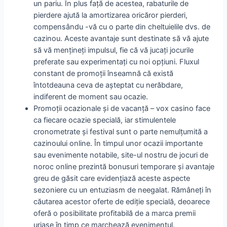
un pariu. În plus față de acestea, rabaturile de
pierdere ajută la amortizarea oricăror pierderi,
compensându -vă cu o parte din cheltuielile dvs. de
cazinou. Aceste avantaje sunt destinate să vă ajute
să vă mențineți impulsul, fie că vă jucați jocurile
preferate sau experimentați cu noi opțiuni. Fluxul
constant de promoții înseamnă că există
întotdeauna ceva de așteptat cu nerăbdare,
indiferent de moment sau ocazie.
Promoții ocazionale și de vacanță – vox casino face
ca fiecare ocazie specială, iar stimulentele
cronometrate și festival sunt o parte nemulțumită a
cazinoului online. În timpul unor ocazii importante
sau evenimente notabile, site-ul nostru de jocuri de
noroc online prezintă bonusuri temporare și avantaje
greu de găsit care evidențiază aceste aspecte
sezoniere cu un entuziasm de neegalat. Rămâneți în
căutarea acestor oferte de ediție specială, deoarece
oferă o posibilitate profitabilă de a marca premii
uriașe în timp ce marchează evenimentul.