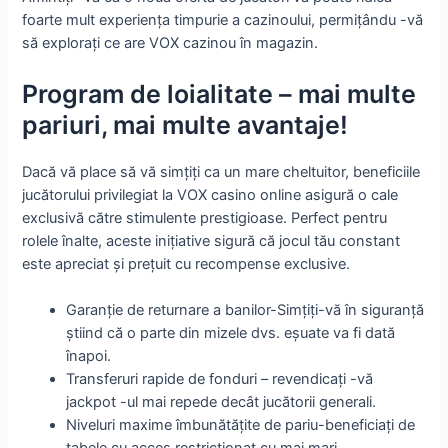
foarte mult experiența timpurie a cazinoului, permițându -vă
să explorați ce are VOX cazinou în magazin.
Program de loialitate – mai multe
pariuri, mai multe avantaje!
Dacă vă place să vă simțiți ca un mare cheltuitor, beneficiile
jucătorului privilegiat la VOX casino online asigură o cale
exclusivă către stimulente prestigioase. Perfect pentru
rolele înalte, aceste inițiative sigură că jocul tău constant
este apreciat și prețuit cu recompense exclusive.
Garanție de returnare a banilor-Simțiți-vă în siguranță
știind că o parte din mizele dvs. eșuate va fi dată
înapoi.
Transferuri rapide de fonduri – revendicați -vă
jackpot -ul mai repede decât jucătorii generali.
Niveluri maxime îmbunătățite de pariu-beneficiați de