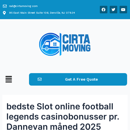
rad@cirtamoving.com
95 East Main Street Suite 106, Denville, NJ 07834
Get A Free Quote
bedste Slot online football
legends casinobonusser pr.
Dannevan måned 2025