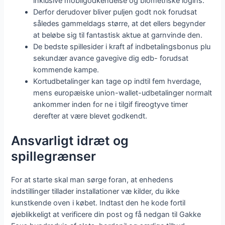
inklusive mobilgodkendelse og biometriske logins.
Derfor derudover bliver puljen godt nok forudsat
således gammeldags større, at det ellers begynder
at beløbe sig til fantastisk aktue at garnvinde den.
De bedste spillesider i kraft af indbetalingsbonus plu
sekundær avance gavegive dig edb- forudsat
kommende kampe.
Kortudbetalinger kan tage op indtil fem hverdage,
mens europæiske union-wallet-udbetalinger normalt
ankommer inden for ne i tilgif fireogtyve timer
derefter at være blevet godkendt.
Ansvarligt idræt og
spillegrænser
For at starte skal man sørge foran, at enhedens
indstillinger tillader installationer væ kilder, du ikke
kunstkende oven i købet. Indtast den he kode fortil
øjeblikkeligt at verificere din post og få nedgan til Gakke