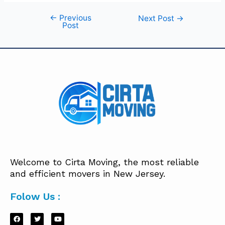
←
Previous
Next Post
→
Post
Welcome to Cirta Moving, the most reliable
and efficient movers in New Jersey.
Folow Us :