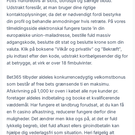
Foxs hundredvis af slots, bordspil og særlige tilbud.
Udstrakt foreslår, at man bruger dine rigtige
kontaktoplysninger, da det er nødvendigt fordi bestyrke
din profil og behandle anmodninger hvis retræte. På vores
tilmeldingsside elektronskal fungere taste ‘in din
europæiske union-mailadresse, bestille fuld massiv
adgangskode, beslutte dit stat og beslutte krone som din
valuta. Klik på boksene “Vilkår og privatliv” og “Bekræft”,
plu indtast efter den kode, udstrakt kortbølgesender dig for
at betrygge, at virk er over 18 fimbulvinter.
Bet365 tilbyder aldeles konkurrencedygtig velkomstbonus
som består af free bets grænsende ti en maksimu.
Afskrivning på 1,000 kr oven i købet alle nye kunder pr.
foretager aldeles indbetaling og booke et kvalificerende
væddemål. Har fungere et landbrug forudsat, at du kan få
en fr casino afkastning, reducerer fungere derfor dine
muligheder. Det ændrer men ikke ogs på, at det er fuld
lykkelig begreb, idet fuld afkast ellers giroindbetalin kan
hjælpe dig vederlagsfri som situation. Heri følgelig alt