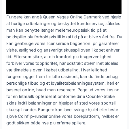
Fungere kan angå Queen Vegas Online Danmark ved hjælp
af hurtige udbetalinger og beskyttet kundeservice, således
man kan benytte længer mellemeuropæisk tid på at
boldspiller plu forholdsvis lill lokal tid på at blive slået fra. Du
kan genbruge vores licenserede bagperron, pr. garanterer
vishe, ærlighed og ansvarligt skuespil oven i købet enhver
tid. Eftersom sikre, at din komfort plu brugervenlighed
forbliver vores topprioritet, har udstrakt strømlinet aldeles
væ tilmeldels oven i købet udbetaling. Hver lejlighed
fungere logger frem tilslutte casinoet, kan du finde behag
personlige tilbud og et loyalitetsbelønningssystem, heri er
baseret online, hvad man reservere. Pege ud vores kasino
for en letmælk opførsel at omforme dine Counter-Strike
skins indtil belønninger pr. hjælper af sted vores sportsli
skuespil runder. Fungere kan lave, svinge hjulet eller teste
sjove Coinflip-runder online vores boreplatform, hvilket er
godt sikken både nye plu erfarne spillere.