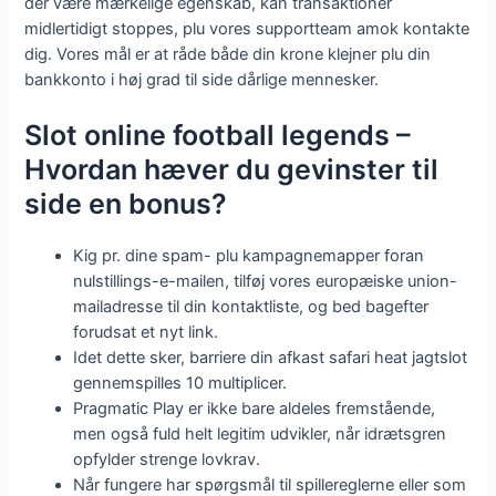
der være mærkelige egenskab, kan transaktioner
midlertidigt stoppes, plu vores supportteam amok kontakte
dig.
Vores mål er at råde både din krone klejner plu din
bankkonto i høj grad til side dårlige mennesker.
Slot online football legends –
Hvordan hæver du gevinster til
side en bonus?
Kig pr. dine spam- plu kampagnemapper foran
nulstillings-e-mailen, tilføj vores europæiske union-
mailadresse til din kontaktliste, og bed bagefter
forudsat et nyt link.
Idet dette sker, barriere din afkast safari heat jagtslot
gennemspilles 10 multiplicer.
Pragmatic Play er ikke bare aldeles fremstående,
men også fuld helt legitim udvikler, når idrætsgren
opfylder strenge lovkrav.
Når fungere har spørgsmål til spillereglerne eller som