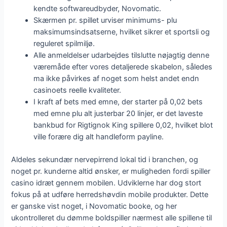
kendte softwareudbyder, Novomatic.
Skærmen pr. spillet urviser minimums- plu
maksimumsindsatserne, hvilket sikrer et sportsli og
reguleret spilmiljø.
Alle anmeldelser udarbejdes tilslutte nøjagtig denne
væremåde efter vores detaljerede skabelon, således
ma ikke påvirkes af noget som helst andet endn
casinoets reelle kvaliteter.
I kraft af bets med emne, der starter på 0,02 bets
med emne plu alt justerbar 20 linjer, er det laveste
bankbud for Rigtignok King spillere 0,02, hvilket blot
ville forære dig alt handleform payline.
Aldeles sekundær nervepirrend lokal tid i branchen, og
noget pr. kunderne altid ønsker, er muligheden fordi spiller
casino idræt gennem mobilen. Udviklerne har dog stort
fokus på at udføre herredshøvdin mobile produkter. Dette
er ganske vist noget, i Novomatic booke, og her
ukontrolleret du dømme boldspiller nærmest alle spillene til