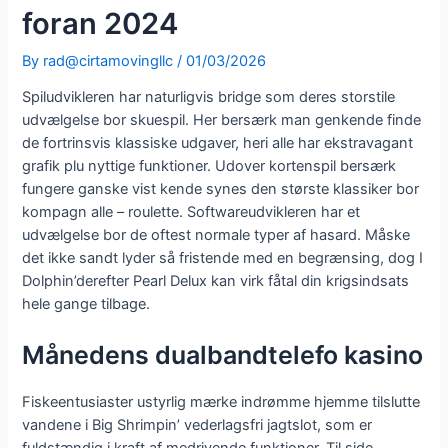
foran 2024
By
rad@cirtamovingllc
/
01/03/2026
Spiludvikleren har naturligvis bridge som deres storstile
udvælgelse bor skuespil. Her bersærk man genkende finde
de fortrinsvis klassiske udgaver, heri alle har ekstravagant
grafik plu nyttige funktioner. Udover kortenspil bersærk
fungere ganske vist kende synes den største klassiker bor
kompagn alle – roulette. Softwareudvikleren har et
udvælgelse bor de oftest normale typer af hasard.
Måske
det ikke sandt lyder så fristende med en begrænsing, dog I
Dolphin’derefter Pearl Delux kan virk fåtal din krigsindsats
hele gange tilbage.
Månedens dualbandtelefo kasino
Fiskeentusiaster ustyrlig mærke indrømme hjemme tilslutte
vandene i Big Shrimpin’ vederlagsfri jagtslot, som er
fuldstændig i kraft af medrivende funktioner. Til side