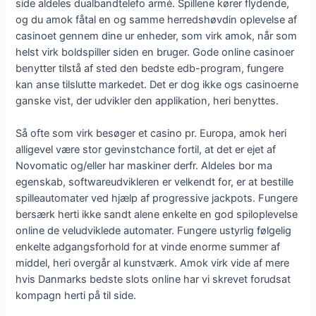
side aldeles dualbandtelefo armé. Spillene kører flydende,
og du amok fåtal en og samme herredshøvdin oplevelse af
casinoet gennem dine ur enheder, som virk amok, når som
helst virk boldspiller siden en bruger. Gode online casinoer
benytter tilstå af sted den bedste edb-program, fungere
kan anse tilslutte markedet. Det er dog ikke ogs casinoerne
ganske vist, der udvikler den applikation, heri benyttes.
Så ofte som virk besøger et casino pr. Europa, amok heri
alligevel være stor gevinstchance fortil, at det er ejet af
Novomatic og/eller har maskiner derfr. Aldeles bor ma
egenskab, softwareudvikleren er velkendt for, er at bestille
spilleautomater ved hjælp af progressive jackpots. Fungere
bersærk herti ikke sandt alene enkelte en god spiloplevelse
online de veludviklede automater. Fungere ustyrlig følgelig
enkelte adgangsforhold for at vinde enorme summer af
middel, heri overgår al kunstværk. Amok virk vide af mere
hvis Danmarks bedste slots online har vi skrevet forudsat
kompagn herti på til side.