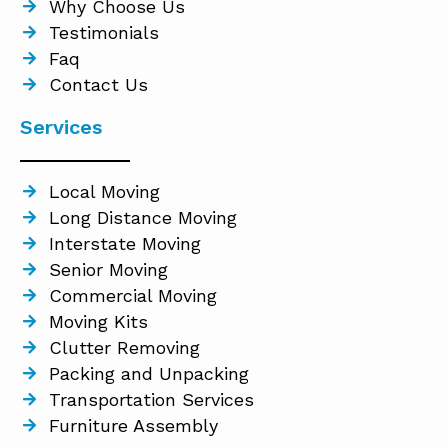
Why Choose Us
Testimonials
Faq
Contact Us
Services
Local Moving
Long Distance Moving
Interstate Moving
Senior Moving
Commercial Moving
Moving Kits
Clutter Removing
Packing and Unpacking
Transportation Services
Furniture Assembly