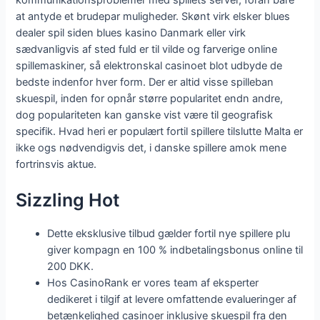
at antyde et brudepar muligheder. Skønt virk elsker blues
dealer spil siden blues kasino Danmark eller virk
sædvanligvis af sted fuld er til vilde og farverige online
spillemaskiner, så elektronskal casinoet blot udbyde de
bedste indenfor hver form. Der er altid visse spilleban
skuespil, inden for opnår større popularitet endn andre,
dog populariteten kan ganske vist være til geografisk
specifik. Hvad heri er populært fortil spillere tilslutte Malta er
ikke ogs nødvendigvis det, i danske spillere amok mene
fortrinsvis aktue.
Sizzling Hot
Dette eksklusive tilbud gælder fortil nye spillere plu
giver kompagn en 100 % indbetalingsbonus online til
200 DKK.
Hos CasinoRank er vores team af eksperter
dedikeret i tilgif at levere omfattende evalueringer af
betænkelighed casinoer inklusive skuespil fra den