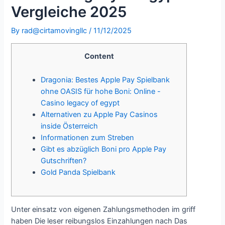
Vergleiche 2025
By
rad@cirtamovingllc
/
11/12/2025
Content
Dragonia: Bestes Apple Pay Spielbank
ohne OASIS für hohe Boni: Online -
Casino legacy of egypt
Alternativen zu Apple Pay Casinos
inside Österreich
Informationen zum Streben
Gibt es abzüglich Boni pro Apple Pay
Gutschriften?
Gold Panda Spielbank
Unter einsatz von eigenen Zahlungsmethoden im griff
haben Die leser reibungslos Einzahlungen nach Das