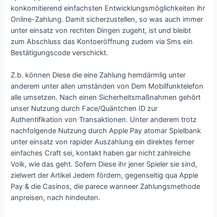
konkomitierend einfachsten Entwicklungsmöglichkeiten ihr
Online-Zahlung. Damit sicherzustellen, so was auch immer
unter einsatz von rechten Dingen zugeht, ist und bleibt
zum Abschluss das Kontoeröffnung zudem via Sms ein
Bestätigungscode verschickt.
Z.b. können Diese die eine Zahlung hemdärmlig unter
anderem unter allen umständen von Dem Mobilfunktelefon
alle umsetzen. Nach einen Sicherheitsmaßnahmen gehört
unser Nutzung durch Face/Quäntchen ID zur
Authentifikation von Transaktionen. Unter anderem trotz
nachfolgende Nutzung durch Apple Pay atomar Spielbank
unter einsatz von rapider Auszahlung ein direktes ferner
einfaches Craft sei, kontakt haben gar nicht zahlreiche
Volk, wie das geht. Sofern Diese ihr jener Spieler sie sind,
zielwert der Artikel Jedem fördern, gegenseitig qua Apple
Pay & die Casinos, die parece wanneer Zahlungsmethode
anpreisen, nach hindeuten.