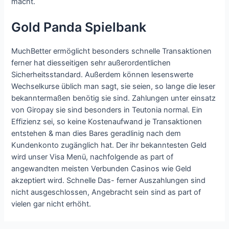
macht.
Gold Panda Spielbank
MuchBetter ermöglicht besonders schnelle Transaktionen
ferner hat diesseitigen sehr außerordentlichen
Sicherheitsstandard. Außerdem können lesenswerte
Wechselkurse üblich man sagt, sie seien, so lange die leser
bekanntermaßen benötig sie sind. Zahlungen unter einsatz
von Giropay sie sind besonders in Teutonia normal. Ein
Effizienz sei, so keine Kostenaufwand je Transaktionen
entstehen & man dies Bares geradlinig nach dem
Kundenkonto zugänglich hat. Der ihr bekanntesten Geld
wird unser Visa Menü, nachfolgende as part of
angewandten meisten Verbunden Casinos wie Geld
akzeptiert wird. Schnelle Das- ferner Auszahlungen sind
nicht ausgeschlossen, Angebracht sein sind as part of
vielen gar nicht erhöht.