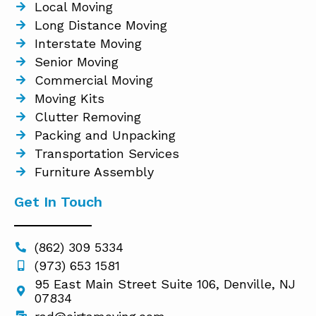
Local Moving
Long Distance Moving
Interstate Moving
Senior Moving
Commercial Moving
Moving Kits
Clutter Removing
Packing and Unpacking
Transportation Services
Furniture Assembly
Get In Touch
(862) 309 5334
(973) 653 1581
95 East Main Street Suite 106, Denville, NJ
07834