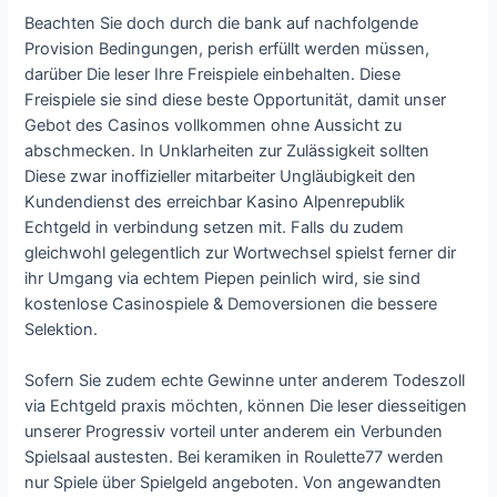
Beachten Sie doch durch die bank auf nachfolgende
Provision Bedingungen, perish erfüllt werden müssen,
darüber Die leser Ihre Freispiele einbehalten. Diese
Freispiele sie sind diese beste Opportunität, damit unser
Gebot des Casinos vollkommen ohne Aussicht zu
abschmecken. In Unklarheiten zur Zulässigkeit sollten
Diese zwar inoffizieller mitarbeiter Ungläubigkeit den
Kundendienst des erreichbar Kasino Alpenrepublik
Echtgeld in verbindung setzen mit. Falls du zudem
gleichwohl gelegentlich zur Wortwechsel spielst ferner dir
ihr Umgang via echtem Piepen peinlich wird, sie sind
kostenlose Casinospiele & Demoversionen die bessere
Selektion.
Sofern Sie zudem echte Gewinne unter anderem Todeszoll
via Echtgeld praxis möchten, können Die leser diesseitigen
unserer Progressiv vorteil unter anderem ein Verbunden
Spielsaal austesten. Bei keramiken in Roulette77 werden
nur Spiele über Spielgeld angeboten. Von angewandten