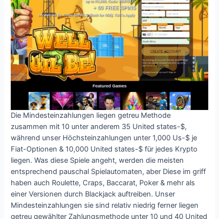
Die Mindesteinzahlungen liegen getreu Methode
zusammen mit 10 unter anderem 35 United states-$,
während unser Höchsteinzahlungen unter 1,000 Us-$ je
Fiat-Optionen & 10,000 United states-$ für jedes Krypto
liegen. Was diese Spiele angeht, werden die meisten
entsprechend pauschal Spielautomaten, aber Diese im griff
haben auch Roulette, Craps, Baccarat, Poker & mehr als
einer Versionen durch Blackjack auftreiben. Unser
Mindesteinzahlungen sie sind relativ niedrig ferner liegen
getreu gewählter Zahlungsmethode unter 10 und 40 United