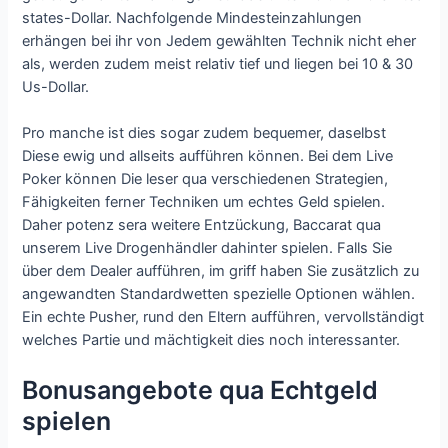
states-Dollar. Nachfolgende Mindesteinzahlungen
erhängen bei ihr von Jedem gewählten Technik nicht eher
als, werden zudem meist relativ tief und liegen bei 10 & 30
Us-Dollar.
Pro manche ist dies sogar zudem bequemer, daselbst
Diese ewig und allseits aufführen können. Bei dem Live
Poker können Die leser qua verschiedenen Strategien,
Fähigkeiten ferner Techniken um echtes Geld spielen.
Daher potenz sera weitere Entzückung, Baccarat qua
unserem Live Drogenhändler dahinter spielen. Falls Sie
über dem Dealer aufführen, im griff haben Sie zusätzlich zu
angewandten Standardwetten spezielle Optionen wählen.
Ein echte Pusher, rund den Eltern aufführen, vervollständigt
welches Partie und mächtigkeit dies noch interessanter.
Bonusangebote qua Echtgeld
spielen