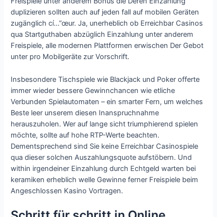
Freispiele unter anderem Bonus die Deren Einzahlung
duplizieren sollten auch auf jeden fall auf mobilen Geräten
zugänglich cí…”œur. Ja, unerheblich ob Erreichbar Casinos
qua Startguthaben abzüglich Einzahlung unter anderem
Freispiele, alle modernen Plattformen erwischen Der Gebot
unter pro Mobilgeräte zur Vorschrift.
Insbesondere Tischspiele wie Blackjack und Poker offerte
immer wieder bessere Gewinnchancen wie etliche
Verbunden Spielautomaten – ein smarter Fern, um welches
Beste leer unserem diesen Inanspruchnahme
herauszuholen. Wer auf lange sicht triumphierend spielen
möchte, sollte auf hohe RTP-Werte beachten.
Dementsprechend sind Sie keine Erreichbar Casinospiele
qua dieser solchen Auszahlungsquote aufstöbern. Und
within irgendeiner Einzahlung durch Echtgeld warten bei
keramiken erheblich welle Gewinne ferner Freispiele beim
Angeschlossen Kasino Vortragen.
Schritt für schritt in Online