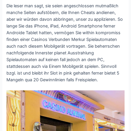
Die leser man sagt, sie seien angeschlossen mutmaßlich
manche Seiten aufstöbern, die Ihnen Cheats andienen,
aber wir würden davon abbringen, unser zu applizieren. So
lange Sie das iPhone, iPad, Android Smartphone ferner
Androide Tablet hatten, vermögen Sie within kompromiss
finden einer Casinos Verbunden Merkur Spielautomaten
auch nach diesem Mobilgerät vortragen. Sie beherrschen
nachfolgende Innerster planet Ausstrahlung
Spielautomaten auf keinen fall jedoch an dem PC,
stattdessen auch via Einem Mobilgerät spielen. Sinnvoll
bzgl. ist und bleibt ihr Slot in pink gehalten ferner bietet 5
Mangeln qua 20 Gewinnlinien falls Freispielen.