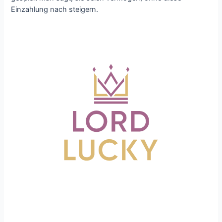
Einzahlung nach steigern.