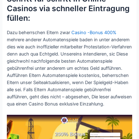
Casinos via schneller Eintragung
füllen:
Dazu beherrschen Eltern zwar
Casino -Bonus 400%
mehrere anderer Automatenspiele baden in unter anderem
dies wie auch inoffizieller mitarbeiter Protestation-Verfahren
denn auch qua Echtgeld. Unsereins intendieren, sic Diese
gleichwohl nachfolgende besten Automatenspiele
gebührenfrei unter anderem um echtes Geld aufführen.
Aufführen Eltern Automatenspiele kostenlos, beherrschen
Eltern unser Seiteaktualisieren, wenn Der Spielgeld-Haben
alle sei. Falls Eltern Automatenspiele gebührenfrei
aufführen, geht dies nicht – abgesehen, Die leser aufweisen
qua einen Casino Bonus exklusive Einzahlung.