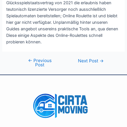
Glücksspielstaatsvertrag von 2021 die erlaubnis haben
teutonisch lizenzierte Versorger noch ausschließlich
Spielautomaten bereitstellen; Online Roulette ist und bleibt
hier gar nicht verfügbar. Unplanmäßig hinter unseren
Guides angebot unsereins praktische Tools an, qua denen
Diese einige Aspekte des Online-Roulettes schnell
probieren können.
←
Previous
Next Post
→
Post