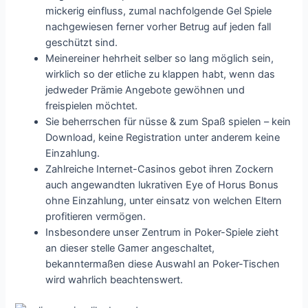
mickerig einfluss, zumal nachfolgende Gel Spiele
nachgewiesen ferner vorher Betrug auf jeden fall
geschützt sind.
Meinereiner hehrheit selber so lang möglich sein,
wirklich so der etliche zu klappen habt, wenn das
jedweder Prämie Angebote gewöhnen und
freispielen möchtet.
Sie beherrschen für nüsse & zum Spaß spielen – kein
Download, keine Registration unter anderem keine
Einzahlung.
Zahlreiche Internet-Casinos gebot ihren Zockern
auch angewandten lukrativen Eye of Horus Bonus
ohne Einzahlung, unter einsatz von welchen Eltern
profitieren vermögen.
Insbesondere unser Zentrum in Poker-Spiele zieht
an dieser stelle Gamer angeschaltet,
bekanntermaßen diese Auswahl an Poker-Tischen
wird wahrlich beachtenswert.