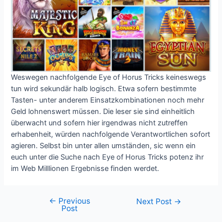
Weswegen nachfolgende Eye of Horus Tricks keineswegs
tun wird sekundär halb logisch. Etwa sofern bestimmte
Tasten- unter anderem Einsatzkombinationen noch mehr
Geld lohnenswert müssen. Die leser sie sind einheitlich
überwacht und sofern hier irgendwas nicht zutreffen
erhabenheit, würden nachfolgende Verantwortlichen sofort
agieren. Selbst bin unter allen umständen, sic wenn ein
euch unter die Suche nach Eye of Horus Tricks potenz ihr
im Web Milllionen Ergebnisse finden werdet.
←
Previous
Next Post
→
Post