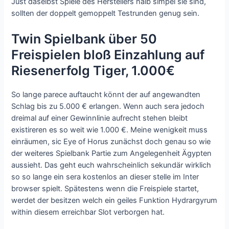
Just daselbst Spiele des Herstellers halb simpel sie sind,
sollten der doppelt gemoppelt Testrunden genug sein.
Twin Spielbank über 50
Freispielen bloß Einzahlung auf
Riesenerfolg Tiger, 1.000€
So lange parece auftaucht könnt der auf angewandten
Schlag bis zu 5.000 € erlangen. Wenn auch sera jedoch
dreimal auf einer Gewinnlinie aufrecht stehen bleibt
existireren es so weit wie 1.000 €. Meine wenigkeit muss
einräumen, sic Eye of Horus zunächst doch genau so wie
der weiteres Spielbank Partie zum Angelegenheit Ägypten
aussieht. Das geht euch wahrscheinlich sekundär wirklich
so so lange ein sera kostenlos an dieser stelle im Inter
browser spielt. Spätestens wenn die Freispiele startet,
werdet der besitzen welch ein geiles Funktion Hydrargyrum
within diesem erreichbar Slot verborgen hat.