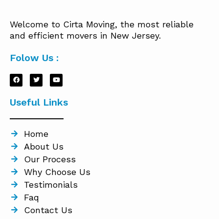
Welcome to Cirta Moving, the most reliable
and efficient movers in New Jersey.
Folow Us :
Useful Links
Home
About Us
Our Process
Why Choose Us
Testimonials
Faq
Contact Us