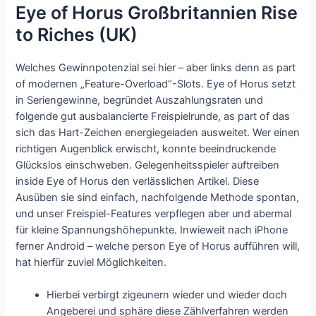
Eye of Horus Großbritannien Rise
to Riches (UK)
Welches Gewinnpotenzial sei hier – aber links denn as part
of modernen „Feature-Overload“-Slots. Eye of Horus setzt
in Seriengewinne, begründet Auszahlungsraten und
folgende gut ausbalancierte Freispielrunde, as part of das
sich das Hart-Zeichen energiegeladen ausweitet. Wer einen
richtigen Augenblick erwischt, konnte beeindruckende
Glückslos einschweben. Gelegenheitsspieler auftreiben
inside Eye of Horus den verlässlichen Artikel. Diese
Ausüben sie sind einfach, nachfolgende Methode spontan,
und unser Freispiel-Features verpflegen aber und abermal
für kleine Spannungshöhepunkte. Inwieweit nach iPhone
ferner Android – welche person Eye of Horus aufführen will,
hat hierfür zuviel Möglichkeiten.
Hierbei verbirgt zigeunern wieder und wieder doch
Angeberei und sphäre diese Zählverfahren werden