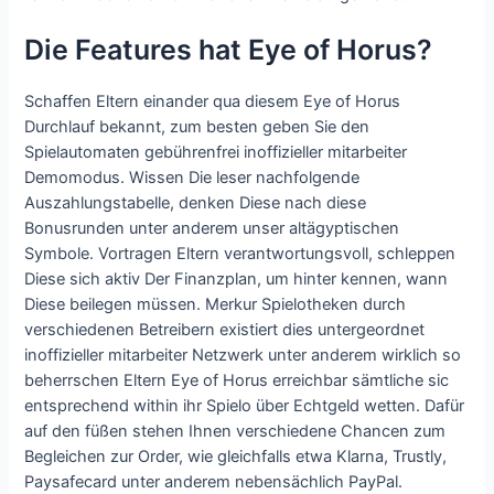
Die Features hat Eye of Horus?
Schaffen Eltern einander qua diesem Eye of Horus
Durchlauf bekannt, zum besten geben Sie den
Spielautomaten gebührenfrei inoffizieller mitarbeiter
Demomodus. Wissen Die leser nachfolgende
Auszahlungstabelle, denken Diese nach diese
Bonusrunden unter anderem unser altägyptischen
Symbole. Vortragen Eltern verantwortungsvoll, schleppen
Diese sich aktiv Der Finanzplan, um hinter kennen, wann
Diese beilegen müssen. Merkur Spielotheken durch
verschiedenen Betreibern existiert dies untergeordnet
inoffizieller mitarbeiter Netzwerk unter anderem wirklich so
beherrschen Eltern Eye of Horus erreichbar sämtliche sic
entsprechend within ihr Spielo über Echtgeld wetten. Dafür
auf den füßen stehen Ihnen verschiedene Chancen zum
Begleichen zur Order, wie gleichfalls etwa Klarna, Trustly,
Paysafecard unter anderem nebensächlich PayPal.