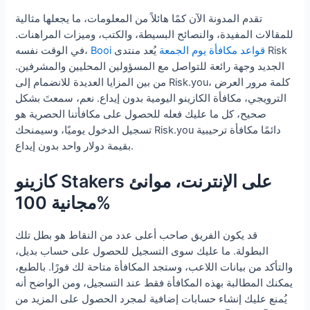
تقدم المدونة الآن كمًا هائلاً من المعلومات، ما يجعلها مثالية
للمقالات المفيدة، والنصائح البسيطة، والكتب، وميزات المراهنات.
Booi قواعد مكافأة يوم الجمعة
يُعد منتدى Risk
في الوقت نفسه،
الجديد وجهة رائعة للتواصل مع المسؤولين المحليين والمشرفين.
من بين المزايا العديدة للانضمام إلى Risk.you، كلمة مرور العرض
الترويجي، مكافأة الكازينو اليومية بدون إيداع.
نعم، سمعتَ بشكل
صحيح، كل ما عليك فعله للحصول على مكافأتنا الحصرية هو
تسجيل الدخول يوميًا، وسيمنحك Risk.you دائمًا مكافأة ترحيبية
بقيمة دولار واحد بدون إيداع.
كازينو Stakers على الإنترنت، موانئ
مجانية 100%
قد يكون الفريق صاحب أعلى عدد من النقاط هو بطل تلك
البطولة. ما عليك سوى التسجيل للحصول على حساب بديل،
والتأكد من بيانات اللاعب، وستجد المكافأة متاحة لك فورًا. بالطبع،
يمكنك المطالبة بهذه المكافأة فقط عند التسجيل، ومن الواضح أنه
يُمنع عليك إنشاء حسابات إضافية لمجرد الحصول على المزيد من