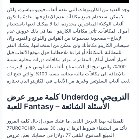
توجد العديد من الكازينوهات التي تقدم ألعاب فيديو مباشرة، ولكن
لا يمكن استخدام جميع مكافآت عدم الإيداع فيها. عادةً ما تكون
ألعاب الوكلاء المباشرين محدودة، لذا لا يمكنك لعبها باستخدام
أموال المكافآت. تأتي مكافآت الكازينو – بما في ذلك عروض عدم
الإيداع – مصحوبة بمجموعة من القوانين واللوائح والقيود. وإلا،
سيصادر الكازينو مكافأتك ولن تتمكن من استخدامها. يمكنك النقر
للمطالبة بالمكافأة أو قراءة ملاحظاتنا حول موقع الألعاب قبل
اختيار أفضل أماكن المقامرة. تتوفر مكافآت دورات مجانية بنسبة
100%، والتي تتيح لك الاستمتاع بألعاب السلوتس عبر الإنترنت،
بالإضافة إلى مكافآت مالية مجانية بنسبة 100%، والتي تتيح لك
لعب ألعاب السلوتس وغيرها من الألعاب في الكازينو الذي تختاره.
كلمة مرور عرض Underdog الترويجي
للعبة Fantasy – الأسئلة الشائعة
للمطالبة بهذا العرض اللذيذ، ما عليك سوى إدخال كلمة المرور
77URCPCHIP. تأكد من استيفاء شروط الرهان، وهي 30 ضعف
المبلغ المدفوع، لتلقي 77 دولارًا في حسابك. نعم، عروض